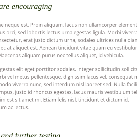
 are encouraging
ae neque est. Proin aliquam, lacus non ullamcorper eleme
us orci, sed lobortis lectus urna egestas ligula. Morbi viverra
sectetur, erat justo dictum urna, sodales ultrices nulla dia
c at aliquet est. Aenean tincidunt vitae quam eu vestibulu
 Maecenas aliquam purus nec tellus aliquet, id vehicula.
estas elit eget porttitor sodales. Integer sollicitudin sollici
bi vel metus pellentesque, dignissim lacus vel, consequat 
o viverra nunc, sed interdum nisl laoreet sed. Nulla facili
pus, justo id rhoncus egestas, lacus mauris vestibulum tel
m est sit amet mi. Etiam felis nisl, tincidunt et dictum id,
m ac lectus.
and further testing