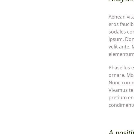
Aenean vit
eros faucib
sodales con
ipsum. Done
velit ante.
elementum
Phasellus eg
ornare. Mor
Nunc commod
Vivamus tem
pretium eni
condimentu
A positi