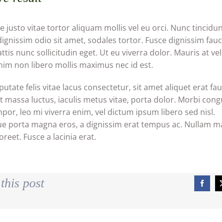
 justo vitae tortor aliquam mollis vel eu orci. Nunc tincidun
ignissim odio sit amet, sodales tortor. Fusce dignissim fauc
ttis nunc sollicitudin eget. Ut eu viverra dolor. Mauris at vel
nim non libero mollis maximus nec id est.
utate felis vitae lacus consectetur, sit amet aliquet erat fa
t massa luctus, iaculis metus vitae, porta dolor. Morbi congue
empor, leo mi viverra enim, vel dictum ipsum libero sed nisl.
ue porta magna eros, a dignissim erat tempus ac. Nullam 
reet. Fusce a lacinia erat.
this post