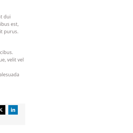
t dui
ibus est,
it purus.
ucibus.
, velit vel
malesuada