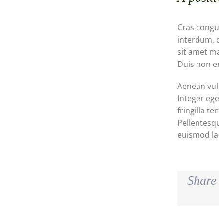
Cras congue
interdum, d
sit amet ma
Duis non e
Aenean vulp
Integer ege
fringilla t
Pellentesq
euismod lao
Share 