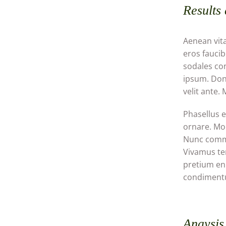
Results
Aenean vit
eros faucib
sodales con
ipsum. Done
velit ante.
Phasellus eg
ornare. Mor
Nunc commod
Vivamus tem
pretium eni
condimentu
Anaysis 