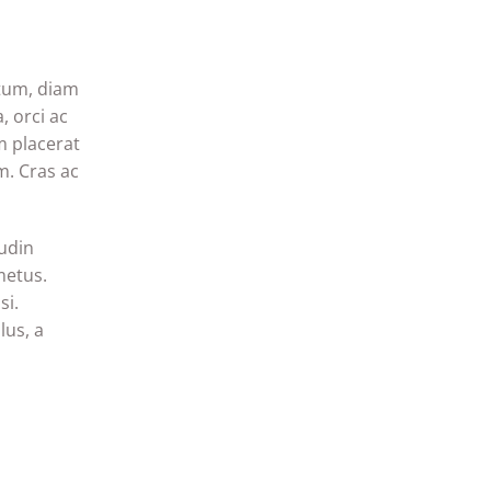
ntum, diam
, orci ac
m placerat
m. Cras ac
tudin
metus.
si.
lus, a