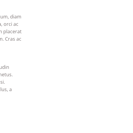
ntum, diam
, orci ac
m placerat
m. Cras ac
tudin
metus.
si.
lus, a