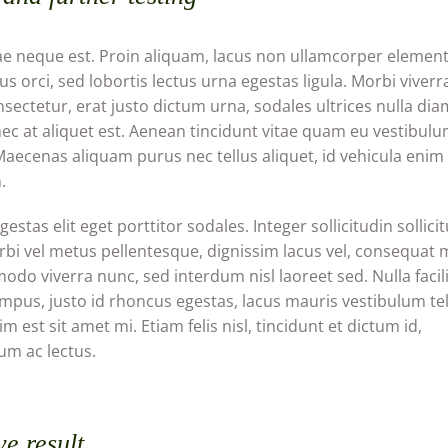
ae neque est. Proin aliquam, lacus non ullamcorper eleme
us orci, sed lobortis lectus urna egestas ligula. Morbi viverra
sectetur, erat justo dictum urna, sodales ultrices nulla dia
c at aliquet est. Aenean tincidunt vitae quam eu vestibulu
 Maecenas aliquam purus nec tellus aliquet, id vehicula enim
.
estas elit eget porttitor sodales. Integer sollicitudin sollici
bi vel metus pellentesque, dignissim lacus vel, consequat 
o viverra nunc, sed interdum nisl laoreet sed. Nulla facili
pus, justo id rhoncus egestas, lacus mauris vestibulum tel
m est sit amet mi. Etiam felis nisl, tincidunt et dictum id,
m ac lectus.
ve result